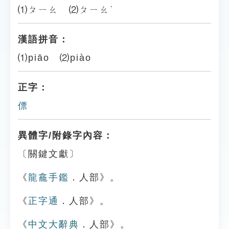
⑴ㄆㄧㄠ ⑵ㄆㄧㄠˋ
漢語拼音：
⑴piāo ⑵piào
正字：
僄
異體字/附錄字內容：
〔關鍵文獻〕
《
龍龕手鑑
．人部》。
《
正字通
．人部》。
《
中文大辭典
．人部》。