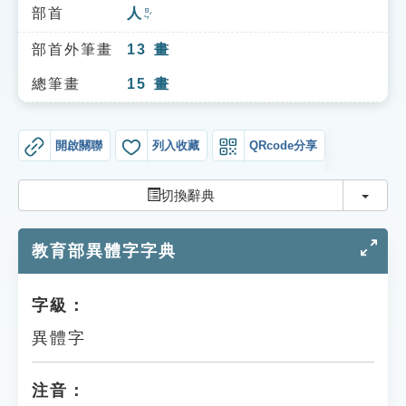
索引選單
部首
人
ㄖㄣˊ
知識索引
部首外筆畫
13
畫
單字索引
總筆畫
15
畫
生命大百科索引
開啟關聯
列入收藏
QRcode分享
遊戲專區
切換
切換辭典
教學應用
教育部異體字字典
貓頭鷹博士
字級：
異體字
注音：