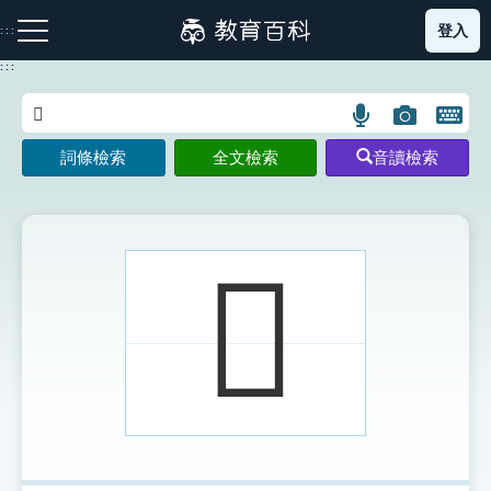
跳
登入
:::
到
主
:::
要
內
語
圖
開
容
注音索引圖示
筆畫索引圖示
部首索引表圖示
言
片
啟
詞條檢索
全文檢索
音讀檢索
搜
搜
鍵
尋
尋
盤
圖
圖
圖
示
示
示
𠎼
網站導覽
生字詞彙表
成語故事