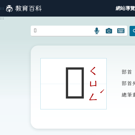
跳
網站導覽
:::
到
主
:::
要
內
語
圖
開
容
言
片
啟
搜
搜
鍵
尋
尋
盤
圖
圖
圖
𠎽
示
示
示
ㄑ
部首
ㄩ
部首
ˊ
ㄥ
總筆