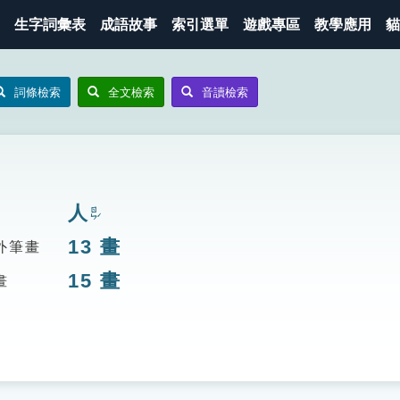
生字詞彙表
成語故事
索引選單
遊戲專區
教學應用
貓
詞條檢索
全文檢索
音讀檢索
人
ㄖㄣˊ
13
畫
外筆畫
15
畫
畫