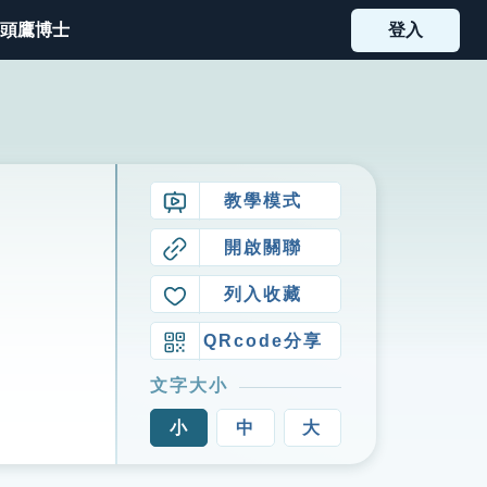
頭鷹博士
登入
教學模式
開啟關聯
列入收藏
QRcode分享
文字大小
小
中
大