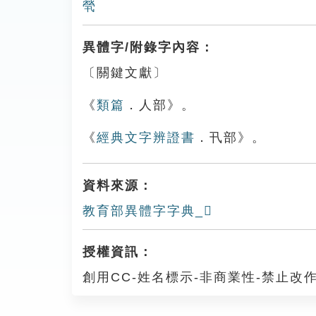
煢
異體字/附錄字內容：
〔關鍵文獻〕
《
類篇
．人部》。
《
經典文字辨證書
．卂部》。
資料來源：
教育部異體字字典_𠎽
授權資訊：
創用CC-姓名標示-非商業性-禁止改作