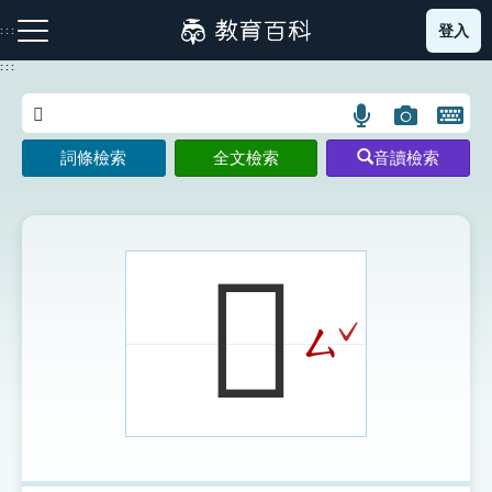
跳
登入
:::
到
主
:::
要
內
語
圖
開
容
注音索引圖示
筆畫索引圖示
部首索引表圖示
言
片
啟
詞條檢索
全文檢索
音讀檢索
搜
搜
鍵
尋
尋
盤
圖
圖
圖
示
示
示
𠒁
ˇ
ㄙ
網站導覽
生字詞彙表
成語故事