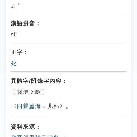
ㄙˇ
漢語拼音：
sǐ
正字：
死
異體字/附錄字內容：
〔關鍵文獻〕
《
四聲篇海
．儿部》。
資料來源：