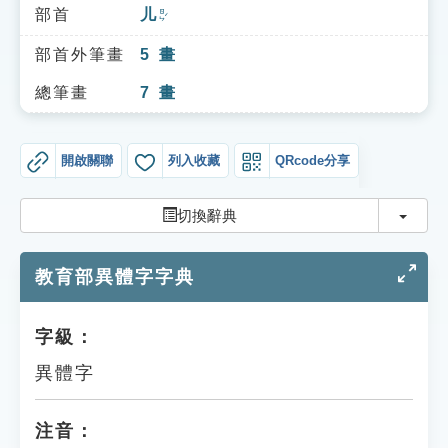
索引選單
部首
儿
ㄖㄣˊ
知識索引
部首外筆畫
5
畫
單字索引
總筆畫
7
畫
生命大百科索引
開啟關聯
列入收藏
QRcode分享
遊戲專區
切換
切換辭典
教學應用
教育部異體字字典
貓頭鷹博士
字級：
異體字
注音：