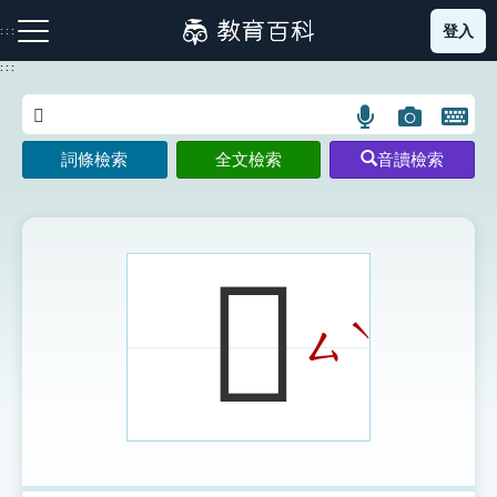
跳
登入
:::
到
主
:::
要
內
語
圖
開
容
注音索引圖示
筆畫索引圖示
部首索引表圖示
言
片
啟
詞條檢索
全文檢索
音讀檢索
搜
搜
鍵
尋
尋
盤
圖
圖
圖
示
示
示
𠒃
ˋ
ㄙ
網站導覽
生字詞彙表
成語故事