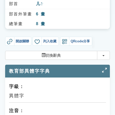
索引選單
部首
儿
ㄖㄣˊ
知識索引
部首外筆畫
6
畫
單字索引
總筆畫
8
畫
生命大百科索引
開啟關聯
列入收藏
QRcode分享
遊戲專區
切換
切換辭典
教學應用
教育部異體字字典
貓頭鷹博士
字級：
異體字
注音：