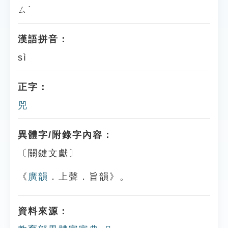
ㄙˋ
漢語拼音：
sì
正字：
兕
異體字/附錄字內容：
〔關鍵文獻〕
《
廣韻
．上聲．旨韻》。
資料來源：