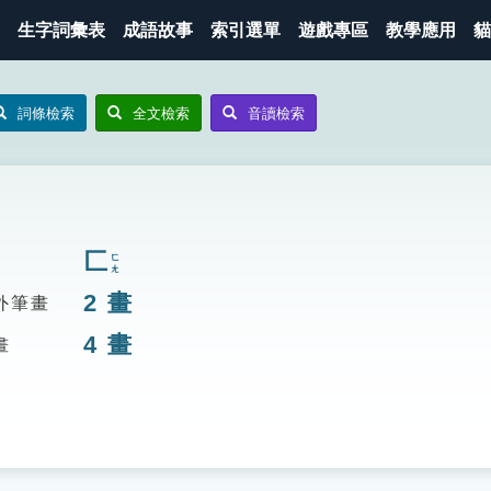
生字詞彙表
成語故事
索引選單
遊戲專區
教學應用
貓
詞條檢索
全文檢索
音讀檢索
匚
ㄈㄤ
2
畫
外筆畫
4
畫
畫