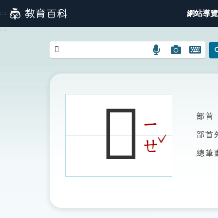
跳
網站導覽
:::
到
主
:::
要
內
語
圖
開
容
言
片
啟
搜
搜
鍵
尋
尋
盤
圖
圖
圖
𠔄
示
示
示
部首
ㄧ
ˇ
部首
ㄝ
總筆