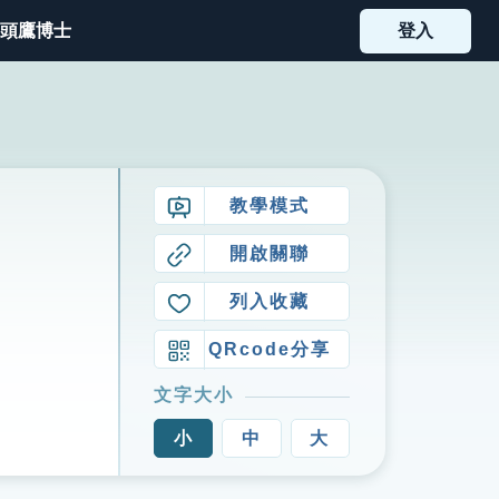
頭鷹博士
登入
教學模式
開啟關聯
列入收藏
QRcode分享
文字大小
小
中
大