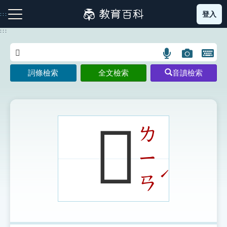
跳
登入
:::
到
主
:::
要
內
語
圖
開
容
注音索引圖示
筆畫索引圖示
部首索引表圖示
言
片
啟
詞條檢索
全文檢索
音讀檢索
搜
搜
鍵
尋
尋
盤
圖
圖
圖
示
示
示
𠔨
ㄌ
ㄧ
網站導覽
ˊ
ㄢ
生字詞彙表
成語故事