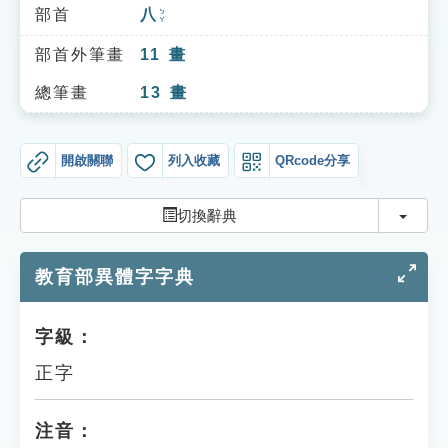
索引選單
部首
八
ㄅㄚ
知識索引
部首外筆畫
11
畫
單字索引
總筆畫
13
畫
生命大百科索引
開啟關聯
列入收藏
QRcode分享
遊戲專區
切換
切換辭典
教學應用
教育部異體字字典
貓頭鷹博士
字級：
正字
注音：