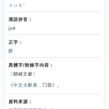
ㄐㄩㄝˊ
漢語拼音：
jué
正字：
爵
異體字/附錄字內容：
〔關鍵文獻〕
《
中文大辭典
．冂部》。
資料來源：