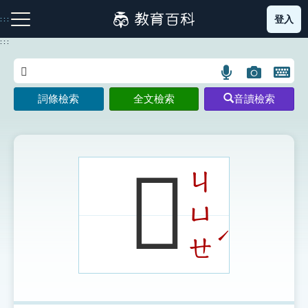
跳
登入
:::
到
主
:::
要
內
語
圖
開
容
注音索引圖示
筆畫索引圖示
部首索引表圖示
言
片
啟
詞條檢索
全文檢索
音讀檢索
搜
搜
鍵
尋
尋
盤
圖
圖
圖
示
示
示
𠕢
ㄐ
ㄩ
網站導覽
ˊ
ㄝ
生字詞彙表
成語故事