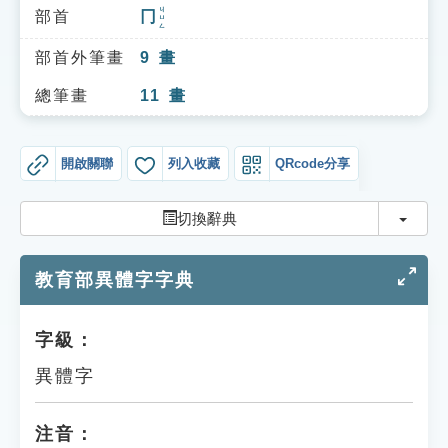
索引選單
ㄐㄩㄥ
部首
冂
知識索引
部首外筆畫
9
畫
單字索引
總筆畫
11
畫
生命大百科索引
開啟關聯
列入收藏
QRcode分享
遊戲專區
切換
切換辭典
教學應用
教育部異體字字典
貓頭鷹博士
字級：
異體字
注音：