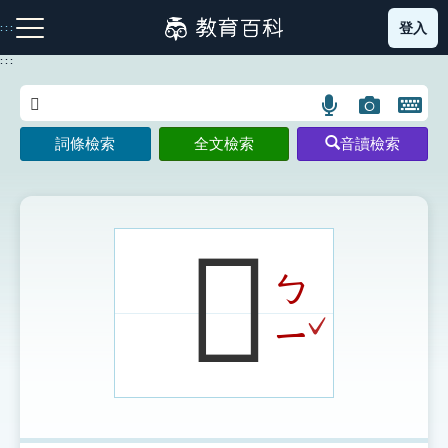
跳
登入
:::
到
主
:::
要
內
語
圖
開
容
注音索引圖示
筆畫索引圖示
部首索引表圖示
言
片
啟
詞條檢索
全文檢索
音讀檢索
搜
搜
鍵
尋
尋
盤
圖
圖
圖
示
示
示
𠕩
ㄅ
網站導覽
ˇ
ㄧ
生字詞彙表
成語故事