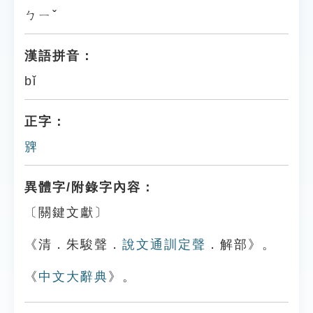
ㄅㄧˇ
漢語拼音：
bǐ
正字：
㗗
異體字/附錄字內容：
〔關鍵文獻〕
《清．朱駿聲．
說文通訓定聲
．解部》。
《
中文大辭典
》。