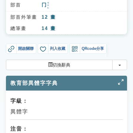
索引選單
ㄐㄩㄥ
部首
冂
知識索引
部首外筆畫
12
畫
單字索引
總筆畫
14
畫
生命大百科索引
開啟關聯
列入收藏
QRcode分享
遊戲專區
切換
切換辭典
教學應用
教育部異體字字典
貓頭鷹博士
字級：
異體字
注音：