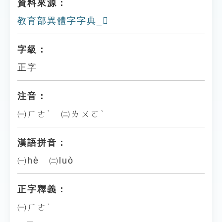
資料來源：
教育部異體字字典_𠗂
字級：
正字
注音：
㈠ㄏㄜˋ ㈡ㄌㄨㄛˋ
漢語拼音：
㈠hè ㈡luò
正字釋義：
㈠ㄏㄜˋ