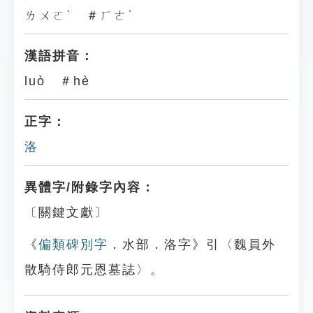
ㄌㄨㄛˋ ＃ㄏㄜˋ
漢語拼音：
luò ＃hè
正字：
洛
異體字/附錄字內容：
〔關鍵文獻〕
《
偏類碑別字
．水部．洛字》引〈魏員外
散騎侍郎元恩墓誌〉。