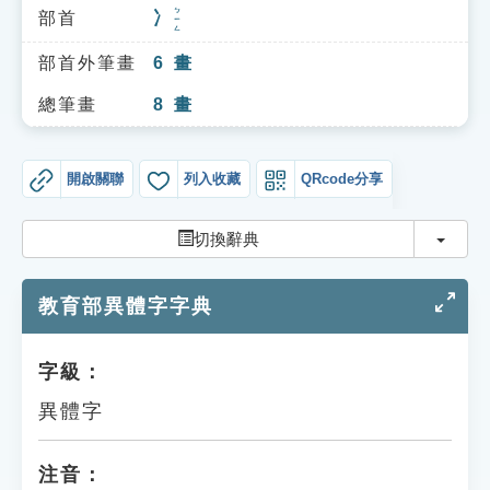
索引選單
ㄅㄧㄥ
部首
冫
知識索引
部首外筆畫
6
畫
單字索引
總筆畫
8
畫
生命大百科索引
開啟關聯
列入收藏
QRcode分享
遊戲專區
切換
切換辭典
教學應用
教育部異體字字典
貓頭鷹博士
字級：
異體字
注音：