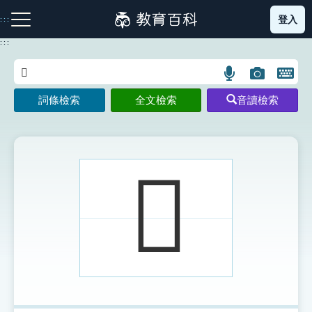
跳
登入
:::
到
主
:::
要
內
語
圖
開
容
注音索引圖示
筆畫索引圖示
部首索引表圖示
言
片
啟
詞條檢索
全文檢索
音讀檢索
搜
搜
鍵
尋
尋
盤
圖
圖
圖
示
示
示
𠗂
網站導覽
生字詞彙表
成語故事