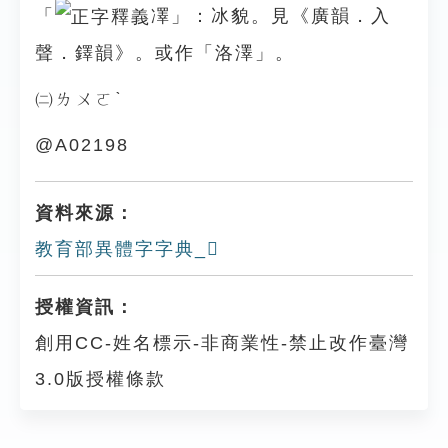
「
凙」：冰貌。見《廣韻．入
聲．鐸韻》。或作「洛澤」。
㈡ㄌㄨㄛˋ
@A02198
資料來源：
教育部異體字字典_𠗂
授權資訊：
創用CC-姓名標示-非商業性-禁止改作臺灣
3.0版授權條款