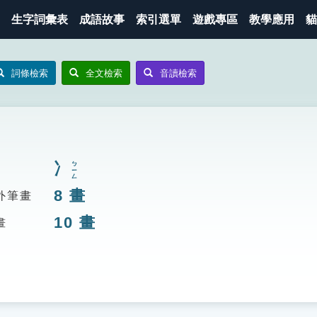
生字詞彙表
成語故事
索引選單
遊戲專區
教學應用
貓
詞條檢索
全文檢索
音讀檢索
冫
ㄅㄧㄥ
8
畫
外筆畫
10
畫
畫