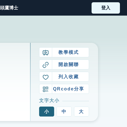
頭鷹博士
登入
教學模式
開啟關聯
列入收藏
QRcode分享
文字大小
小
中
大