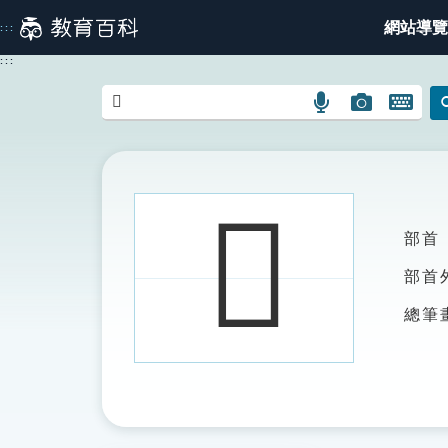
跳
網站導覽
:::
到
主
:::
要
內
語
圖
開
容
言
片
啟
搜
搜
鍵
尋
尋
盤
圖
圖
圖
𠗙
示
示
示
部首
部首
總筆