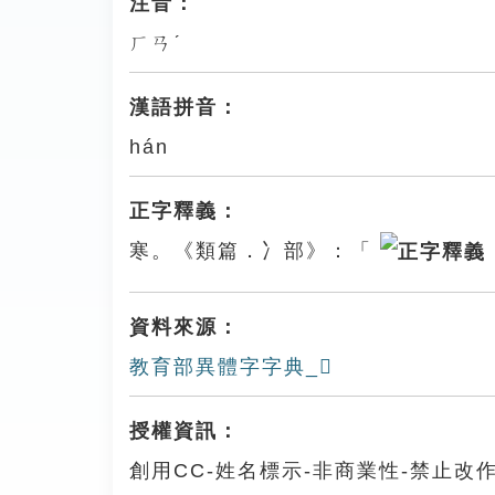
注音：
ㄏㄢˊ
漢語拼音：
hán
正字釋義：
寒。《類篇．冫部》：「
資料來源：
教育部異體字字典_𠗙
授權資訊：
創用CC-姓名標示-非商業性-禁止改作