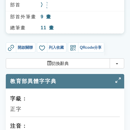
索引選單
ㄅㄧㄥ
部首
冫
知識索引
部首外筆畫
9
畫
單字索引
總筆畫
11
畫
生命大百科索引
開啟關聯
列入收藏
QRcode分享
遊戲專區
切換
切換辭典
教學應用
教育部異體字字典
貓頭鷹博士
字級：
正字
注音：