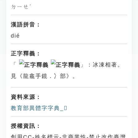
ㄉㄧㄝˊ
漢語拼音：
dié
正字釋義：
「
」：冰凍相著。
見《龍龕手鏡．冫部》。
資料來源：
教育部異體字字典_𠗨
授權資訊：
創用CC-姓名標示-非商業性-禁止改作臺灣