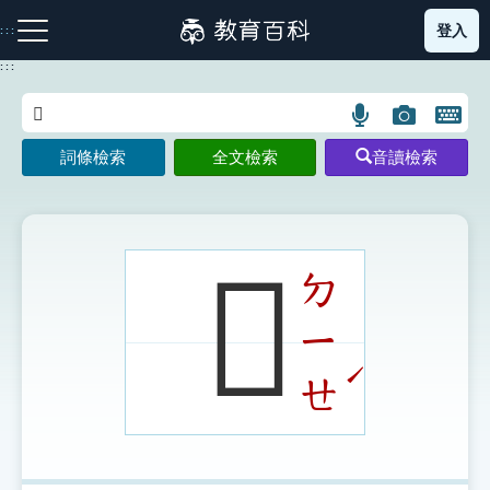
跳
登入
:::
到
主
:::
要
內
語
圖
開
容
注音索引圖示
筆畫索引圖示
部首索引表圖示
言
片
啟
詞條檢索
全文檢索
音讀檢索
搜
搜
鍵
尋
尋
盤
圖
圖
圖
示
示
示
𠗨
ㄉ
ㄧ
網站導覽
ˊ
ㄝ
生字詞彙表
成語故事