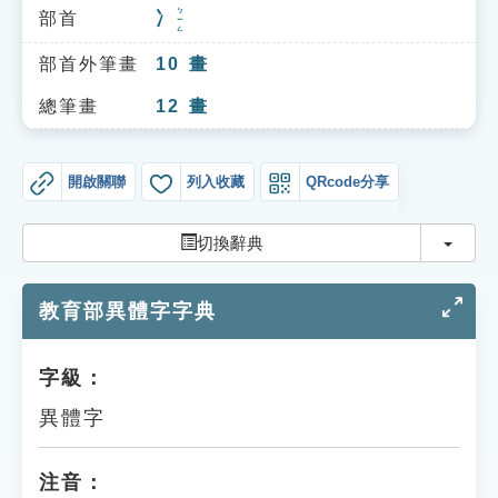
索引選單
ㄅㄧㄥ
部首
冫
知識索引
部首外筆畫
10
畫
單字索引
總筆畫
12
畫
生命大百科索引
開啟關聯
列入收藏
QRcode分享
遊戲專區
切換
切換辭典
教學應用
教育部異體字字典
貓頭鷹博士
字級：
異體字
注音：