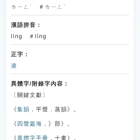
ㄌㄧㄥˊ ＃ㄌㄧㄥˊ
漢語拼音：
líng ＃líng
正字：
凌
異體字/附錄字內容：
〔關鍵文獻〕
《
集韻
．平聲．蒸韻》。
《
四聲篇海
．冫部》。
《
異體字手冊
．十畫》。