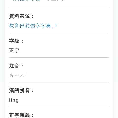
資料來源：
教育部異體字字典_𠗲
字級：
正字
注音：
ㄌㄧㄥˊ
漢語拼音：
líng
正字釋義：