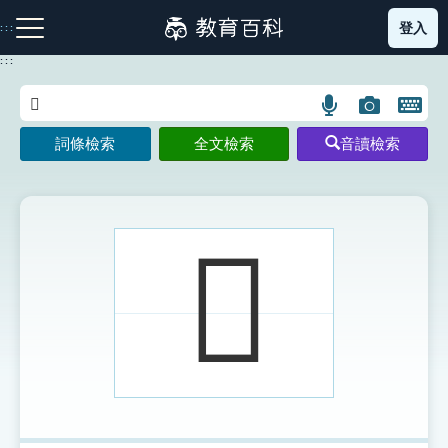
跳
登入
:::
到
主
:::
要
內
語
圖
開
容
注音索引圖示
筆畫索引圖示
部首索引表圖示
言
片
啟
詞條檢索
全文檢索
音讀檢索
搜
搜
鍵
尋
尋
盤
圖
圖
圖
示
示
示
𠗲
網站導覽
生字詞彙表
成語故事