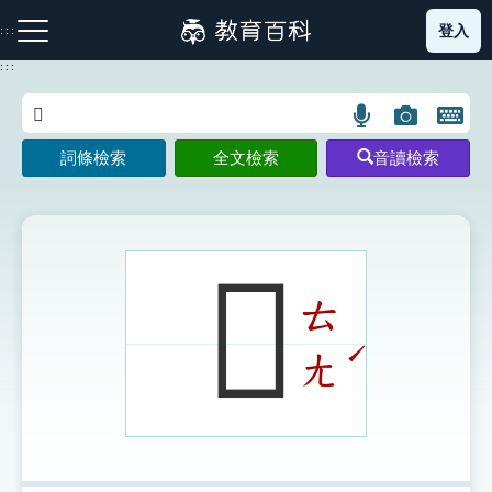
跳
登入
:::
到
主
:::
要
內
語
圖
開
容
注音索引圖示
筆畫索引圖示
部首索引表圖示
言
片
啟
詞條檢索
全文檢索
音讀檢索
搜
搜
鍵
尋
尋
盤
圖
圖
圖
示
示
示
𠗶
ㄊ
網站導覽
ˊ
ㄤ
生字詞彙表
成語故事