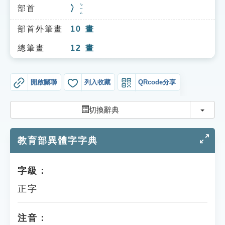
索引選單
ㄅㄧㄥ
部首
冫
知識索引
部首外筆畫
10
畫
單字索引
總筆畫
12
畫
生命大百科索引
開啟關聯
列入收藏
QRcode分享
遊戲專區
切換
切換辭典
教學應用
教育部異體字字典
貓頭鷹博士
字級：
正字
注音：