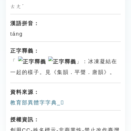
ㄊㄤˊ
漢語拼音：
táng
正字釋義：
「
」：冰凍凝結在
一起的樣子。見《集韻．平聲．唐韻》。
資料來源：
教育部異體字字典_𠗶
授權資訊：
創用CC-姓名標示-非商業性-禁止改作臺灣