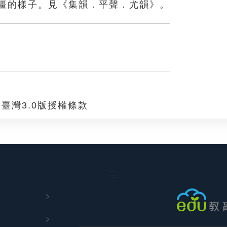
僵的樣子。見《集韻．平聲．尤韻》。
臺灣3.0版授權條款
:::