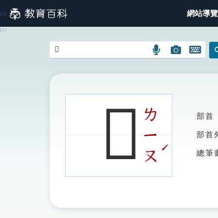
跳
網站導覽
:::
到
主
:::
要
內
語
圖
開
容
言
片
啟
搜
搜
鍵
尋
尋
盤
圖
圖
圖
𠗽
示
示
示
ㄌ
部首
ㄧ
部首
ˊ
ㄡ
總筆