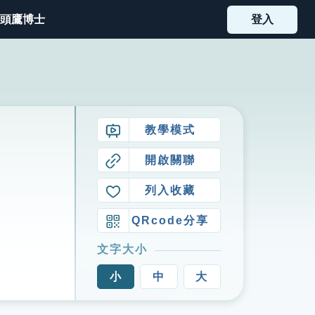
頭鷹博士
登入
教學模式
開啟關聯
列入收藏
QRcode分享
文字大小
小
中
大