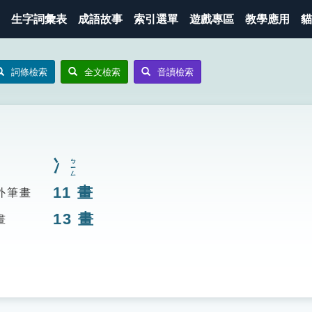
生字詞彙表
成語故事
索引選單
遊戲專區
教學應用
貓
詞條檢索
全文檢索
音讀檢索
冫
ㄅㄧㄥ
11
畫
外筆畫
13
畫
畫