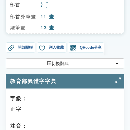
索引選單
ㄅㄧㄥ
部首
冫
知識索引
部首外筆畫
11
畫
單字索引
總筆畫
13
畫
生命大百科索引
開啟關聯
列入收藏
QRcode分享
遊戲專區
切換
切換辭典
教學應用
教育部異體字字典
貓頭鷹博士
字級：
正字
注音：