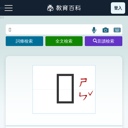
跳
登入
:::
到
主
:::
要
內
語
圖
開
容
注音索引圖示
筆畫索引圖示
部首索引表圖示
言
片
啟
詞條檢索
全文檢索
音讀檢索
搜
搜
鍵
尋
尋
盤
圖
圖
圖
示
示
示
𠗿
ㄕ
網站導覽
ˇ
ㄣ
生字詞彙表
成語故事