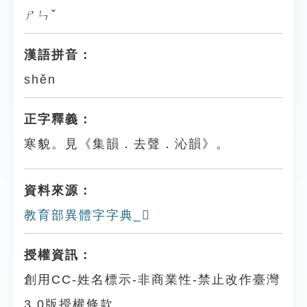
ㄕㄣˇ
漢語拼音：
shěn
正字釋義：
寒貌。見《集韻．去聲．沁韻》。
資料來源：
教育部異體字字典_𠗿
授權資訊：
創用CC-姓名標示-非商業性-禁止改作臺灣
3.0版授權條款