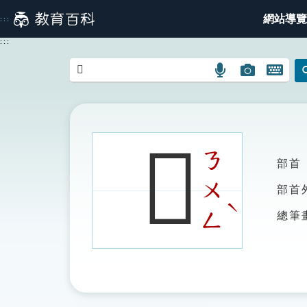
跳
網站導覽
:::
到
主
:::
要
內
語
圖
開
容
言
片
啟
搜
搜
鍵
尋
尋
盤
圖
圖
圖
𠘊
示
示
示
ㄋ
部首
ㄨ
部首
ˋ
ㄥ
總筆