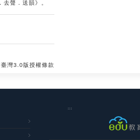
．去聲．送韻》。
臺灣3.0版授權條款
:::