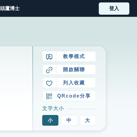
頭鷹博士
登入
教學模式
開啟關聯
列入收藏
QRcode分享
文字大小
小
中
大