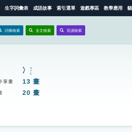
生字詞彙表
成語故事
索引選單
遊戲專區
教學應用
貓
詞條檢索
全文檢索
音讀檢索
冫
ㄅㄧㄥ
13
畫
外筆畫
20
畫
畫