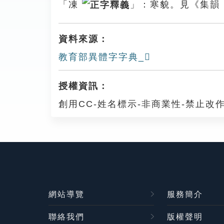
「凍
」：寒貌。見《集韻
資料來源：
教育部異體字字典_𠘊
授權資訊：
創用CC-姓名標示-非商業性-禁止改作
網站導覽
服務簡介
聯絡我們
版權聲明