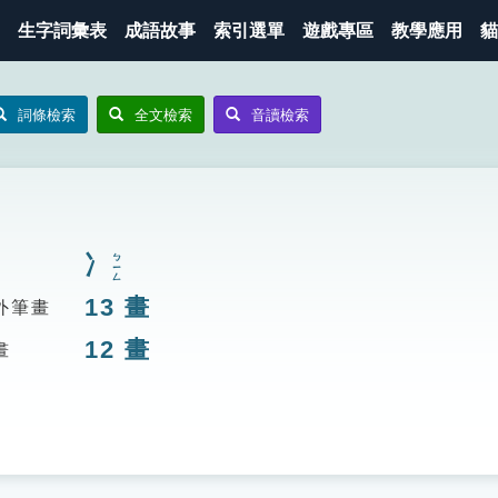
生字詞彙表
成語故事
索引選單
遊戲專區
教學應用
貓
詞條檢索
全文檢索
音讀檢索
冫
ㄅㄧㄥ
13
畫
外筆畫
12
畫
畫