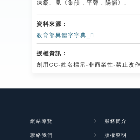
凍凝。見《集韻．平聲．陽韻》。
資料來源：
教育部異體字字典_𠘌
授權資訊：
創用CC-姓名標示-非商業性-禁止改作
網站導覽
服務簡介
聯絡我們
版權聲明