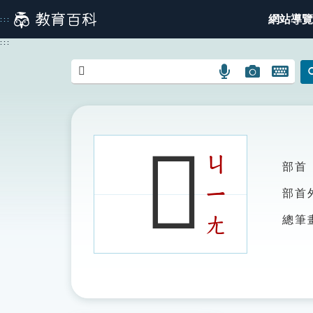
跳
網站導覽
:::
到
主
:::
要
內
語
圖
開
容
言
片
啟
搜
搜
鍵
尋
尋
盤
圖
圖
圖
𠘌
示
示
示
ㄐ
部首
ㄧ
部首
ㄤ
總筆