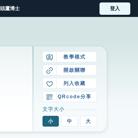
頭鷹博士
登入
教學模式
開啟關聯
列入收藏
QRcode分享
文字大小
小
中
大