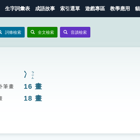
生字詞彙表
成語故事
索引選單
遊戲專區
教學應用
貓
詞條檢索
全文檢索
音讀檢索
冫
ㄅㄧㄥ
16
畫
外筆畫
18
畫
畫