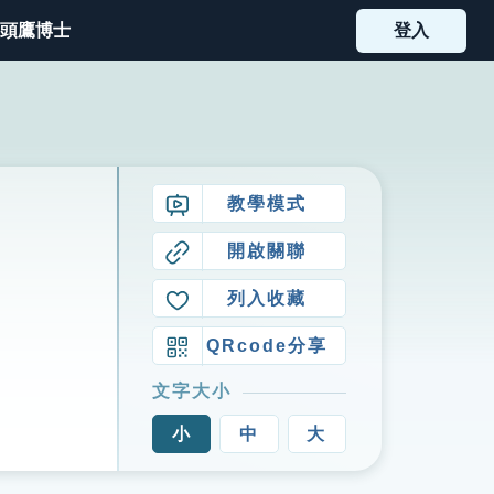
頭鷹博士
登入
教學模式
開啟關聯
列入收藏
QRcode分享
文字大小
小
中
大