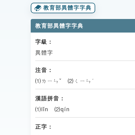
教育部異體字字典
教育部異體字字典
字級：
異體字
注音：
⑴ㄌㄧㄣˇ ⑵ㄑㄧㄣˊ
漢語拼音：
⑴lǐn ⑵qín
正字：