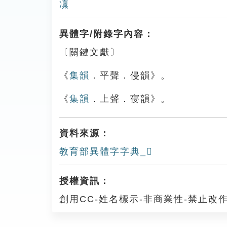
凜
異體字/附錄字內容：
〔關鍵文獻〕
《
集韻
．平聲．侵韻》。
《
集韻
．上聲．寑韻》。
資料來源：
教育部異體字字典_𠘡
授權資訊：
創用CC-姓名標示-非商業性-禁止改作