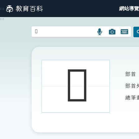
跳
網站導覽
:::
到
主
:::
要
內
語
圖
開
容
言
片
啟
搜
搜
鍵
尋
尋
盤
圖
圖
圖
𠘡
示
示
示
部首
部首
總筆