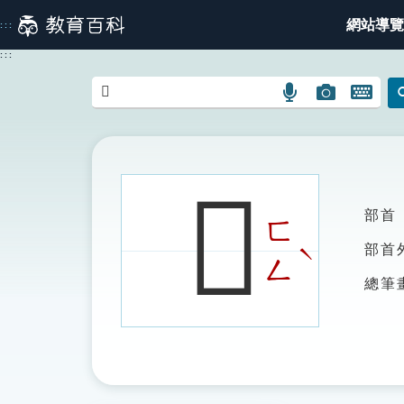
跳
網站導覽
:::
到
主
:::
要
內
語
圖
開
容
言
片
啟
搜
搜
鍵
尋
尋
盤
圖
圖
圖
𠙒
示
示
示
部首
ㄈ
ˋ
部首
ㄥ
總筆