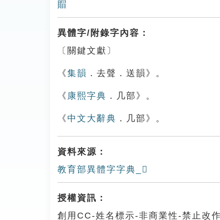
賵
異體字/附錄字內容：
〔關鍵文獻〕
《
集韻
．去聲．送韻》。
《
康熙字典
．几部》。
《
中文大辭典
．几部》。
資料來源：
教育部異體字字典_𠙒
授權資訊：
創用CC-姓名標示-非商業性-禁止改作