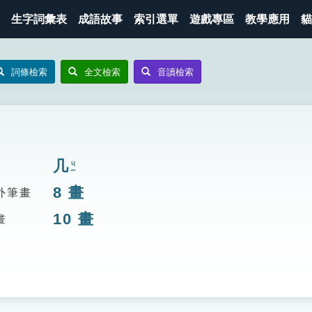
生字詞彙表
成語故事
索引選單
遊戲專區
教學應用
貓
詞條檢索
全文檢索
音讀檢索
几
ㄐㄧ
8
畫
外筆畫
10
畫
畫