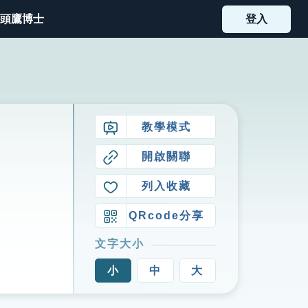
頭鷹博士
登入
教學模式
開啟關聯
列入收藏
QRcode分享
文字大小
小
中
大