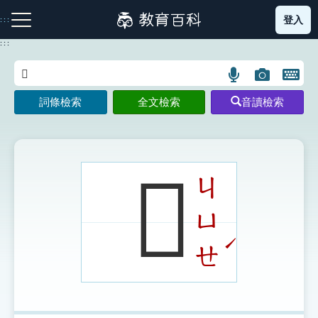
跳
登入
:::
到
主
:::
要
內
語
圖
開
容
注音索引圖示
筆畫索引圖示
部首索引表圖示
言
片
啟
詞條檢索
全文檢索
音讀檢索
搜
搜
鍵
尋
尋
盤
圖
圖
圖
示
示
示
𠙘
ㄐ
ㄩ
網站導覽
ˊ
ㄝ
生字詞彙表
成語故事