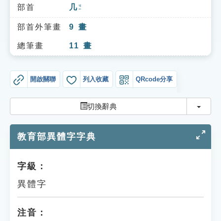
索引選單
部首
几
ㄐㄧ
知識索引
部首外筆畫
9
畫
單字索引
總筆畫
11
畫
生命大百科索引
開啟關聯
列入收藏
QRcode分享
遊戲專區
切換
切換辭典
教學應用
教育部異體字字典
貓頭鷹博士
字級：
異體字
注音：