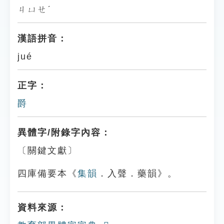
ㄐㄩㄝˊ
漢語拼音：
jué
正字：
爵
異體字/附錄字內容：
〔關鍵文獻〕
四庫備要本《
集韻
．入聲．藥韻》。
資料來源：