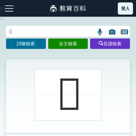
跳
登入
:::
到
主
:::
要
內
語
圖
開
容
注音索引圖示
筆畫索引圖示
部首索引表圖示
言
片
啟
詞條檢索
全文檢索
音讀檢索
搜
搜
鍵
尋
尋
盤
圖
圖
圖
示
示
示
𠙙
網站導覽
生字詞彙表
成語故事