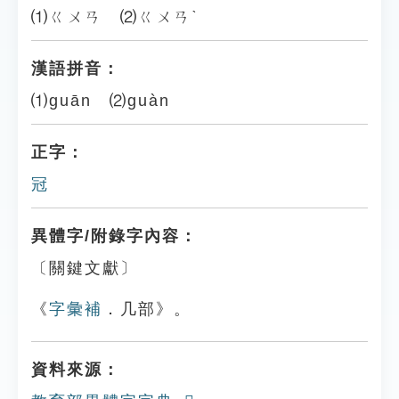
⑴ㄍㄨㄢ ⑵ㄍㄨㄢˋ
漢語拼音：
⑴guān ⑵guàn
正字：
冠
異體字/附錄字內容：
〔關鍵文獻〕
《
字彙補
．几部》。
資料來源：