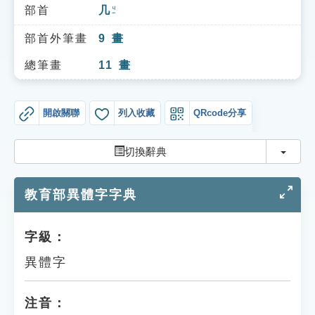
索引選單
部首
几
ㄐㄧ
知識索引
部首外筆畫
9
畫
單字索引
總筆畫
11
畫
生命大百科索引
開啟關聯
列入收藏
QRcode分享
遊戲專區
切換
切換辭典
教學應用
教育部異體字字典
貓頭鷹博士
字級：
異體字
注音：