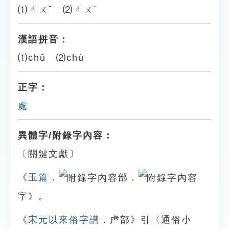
⑴ㄔㄨˇ ⑵ㄔㄨˋ
漢語拼音：
⑴chǔ ⑵chù
正字：
處
異體字/附錄字內容：
〔關鍵文獻〕
《
玉篇
．
部．
字》。
《
宋元以來俗字譜
．虍部》引〈通俗小