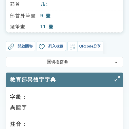
索引選單
部首
几
ㄐㄧ
知識索引
部首外筆畫
9
畫
單字索引
總筆畫
11
畫
生命大百科索引
開啟關聯
列入收藏
QRcode分享
遊戲專區
切換
切換辭典
教學應用
教育部異體字字典
貓頭鷹博士
字級：
異體字
注音：