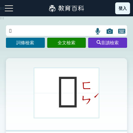
跳
登入
:::
到
主
:::
要
內
語
圖
開
容
注音索引圖示
筆畫索引圖示
部首索引表圖示
言
片
啟
詞條檢索
全文檢索
音讀檢索
搜
搜
鍵
尋
尋
盤
圖
圖
圖
示
示
示
𠛸
ㄈ
網站導覽
ˊ
ㄣ
生字詞彙表
成語故事