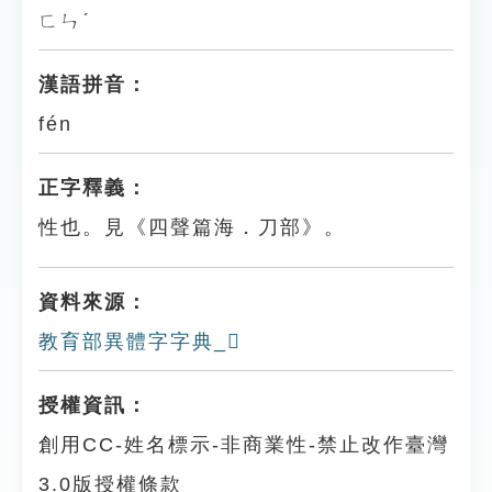
ㄈㄣˊ
漢語拼音：
fén
正字釋義：
性也。見《四聲篇海．刀部》。
資料來源：
教育部異體字字典_𠛸
授權資訊：
創用CC-姓名標示-非商業性-禁止改作臺灣
3.0版授權條款