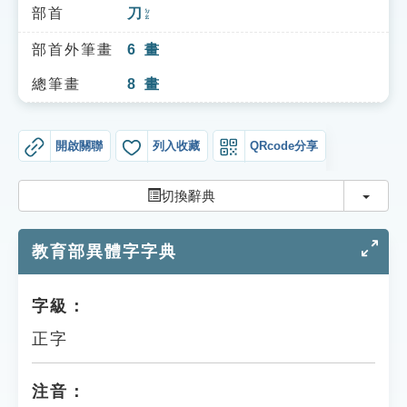
索引選單
部首
刀
ㄉㄠ
知識索引
部首外筆畫
6
畫
單字索引
總筆畫
8
畫
生命大百科索引
開啟關聯
列入收藏
QRcode分享
遊戲專區
切換
切換辭典
教學應用
教育部異體字字典
貓頭鷹博士
字級：
正字
注音：