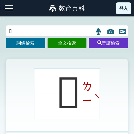
跳
登入
:::
到
主
:::
要
內
語
圖
開
容
注音索引圖示
筆畫索引圖示
部首索引表圖示
言
片
啟
詞條檢索
全文檢索
音讀檢索
搜
搜
鍵
尋
尋
盤
圖
圖
圖
示
示
示
𠞉
ㄌ
網站導覽
ˋ
ㄧ
生字詞彙表
成語故事