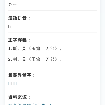
ㄌㄧˋ
漢語拼音：
lì
正字釋義：
1.斷。見《玉篇．刀部》。
2.削。見《玉篇．刀部》。
相關異體字：
𠜒
、
𠟫
資料來源：