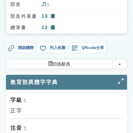
索引選單
部首
刀
ㄉㄠ
知識索引
部首外筆畫
10
畫
單字索引
總筆畫
12
畫
生命大百科索引
開啟關聯
列入收藏
QRcode分享
遊戲專區
切換
切換辭典
教學應用
教育部異體字字典
貓頭鷹博士
字級：
正字
注音：