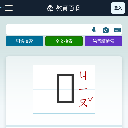
跳
登入
:::
到
主
:::
要
內
語
圖
開
容
注音索引圖示
筆畫索引圖示
部首索引表圖示
言
片
啟
詞條檢索
全文檢索
音讀檢索
搜
搜
鍵
尋
尋
盤
圖
圖
圖
示
示
示
𠞎
ㄐ
ㄧ
網站導覽
ˇ
ㄡ
生字詞彙表
成語故事