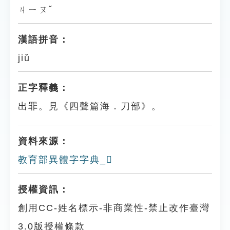
ㄐㄧㄡˇ
漢語拼音：
jiǔ
正字釋義：
出罪。見《四聲篇海．刀部》。
資料來源：
教育部異體字字典_𠞎
授權資訊：
創用CC-姓名標示-非商業性-禁止改作臺灣
3.0版授權條款