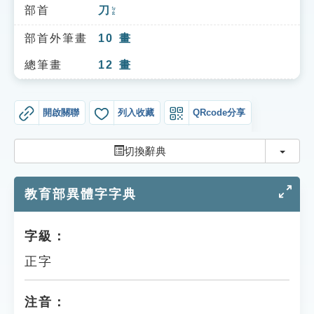
索引選單
部首
刀
ㄉㄠ
知識索引
部首外筆畫
10
畫
單字索引
總筆畫
12
畫
生命大百科索引
開啟關聯
列入收藏
QRcode分享
遊戲專區
切換
切換辭典
教學應用
教育部異體字字典
貓頭鷹博士
字級：
正字
注音：