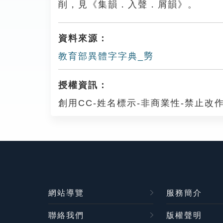
削，見《集韻．入聲．屑韻》。
資料來源：
教育部異體字字典_𠟈
授權資訊：
創用CC-姓名標示-非商業性-禁止改作
網站導覽
服務簡介
聯絡我們
版權聲明