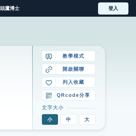
頭鷹博士
登入
教學模式
開啟關聯
列入收藏
QRcode分享
文字大小
小
中
大