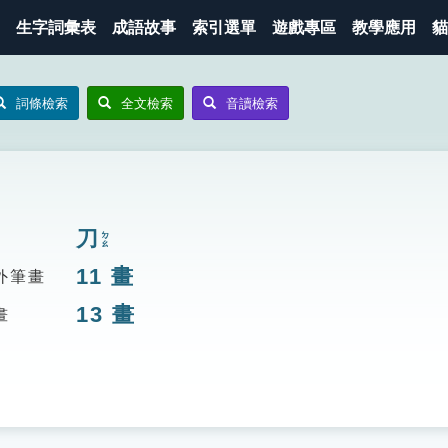
生字詞彙表
成語故事
索引選單
遊戲專區
教學應用
貓
詞條檢索
全文檢索
音讀檢索
刀
ㄉㄠ
11
畫
外筆畫
13
畫
畫