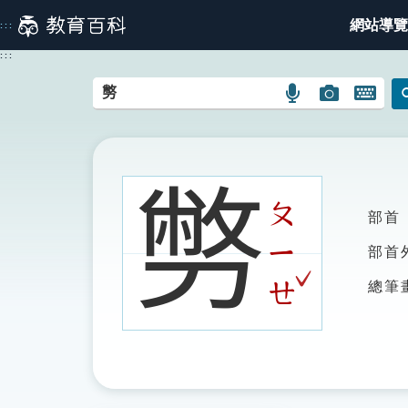
跳
網站導覽
:::
到
主
:::
要
內
語
圖
開
容
言
片
啟
搜
搜
鍵
尋
尋
盤
圖
圖
圖
𠟈
示
示
示
ㄆ
部首
ㄧ
部首
ˇ
ㄝ
總筆