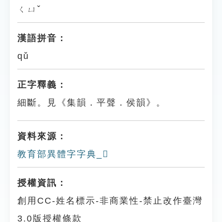
ㄑㄩˇ
漢語拼音：
qǔ
正字釋義：
細斷。見《集韻．平聲．侯韻》。
資料來源：
教育部異體字字典_𠟕
授權資訊：
創用CC-姓名標示-非商業性-禁止改作臺灣
3.0版授權條款