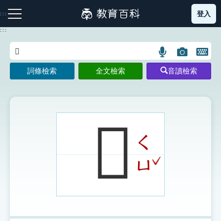
跳
登入
:::
到
主
:::
要
內
語
圖
開
容
注音索引圖示
筆畫索引圖示
部首索引表圖示
言
片
啟
詞條檢索
全文檢索
音讀檢索
搜
搜
鍵
尋
尋
盤
圖
圖
圖
示
示
示
𠟕
ㄑ
網站導覽
ˇ
ㄩ
生字詞彙表
成語故事