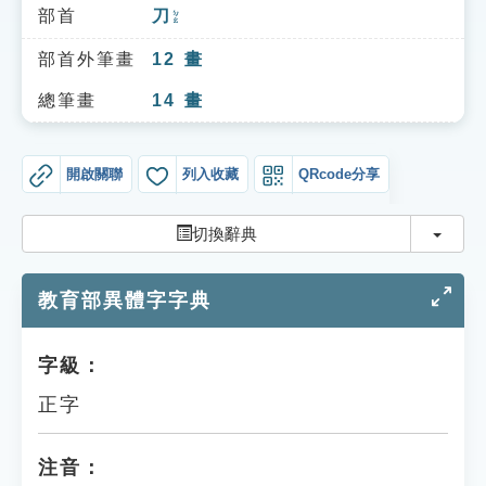
索引選單
部首
刀
ㄉㄠ
知識索引
部首外筆畫
12
畫
單字索引
總筆畫
14
畫
生命大百科索引
開啟關聯
列入收藏
QRcode分享
遊戲專區
切換
切換辭典
教學應用
教育部異體字字典
貓頭鷹博士
字級：
正字
注音：