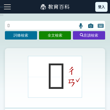
跳
登入
:::
到
主
:::
要
內
語
圖
開
容
注音索引圖示
筆畫索引圖示
部首索引表圖示
言
片
啟
詞條檢索
全文檢索
音讀檢索
搜
搜
鍵
尋
尋
盤
圖
圖
圖
示
示
示
𠠮
ㄔ
網站導覽
ˇ
ㄢ
生字詞彙表
成語故事