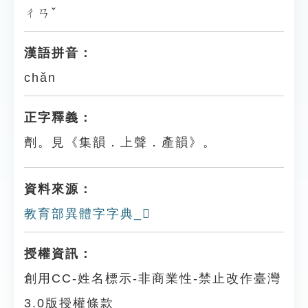
ㄔㄢˇ
漢語拼音：
chǎn
正字釋義：
劑。見《集韻．上聲．產韻》。
資料來源：
教育部異體字字典_𠠮
授權資訊：
創用CC-姓名標示-非商業性-禁止改作臺灣
3.0版授權條款