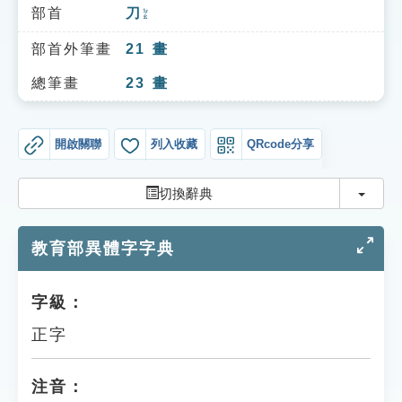
索引選單
部首
刀
ㄉㄠ
知識索引
部首外筆畫
21
畫
單字索引
總筆畫
23
畫
生命大百科索引
開啟關聯
列入收藏
QRcode分享
遊戲專區
切換
切換辭典
教學應用
教育部異體字字典
貓頭鷹博士
字級：
正字
注音：