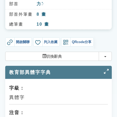
索引選單
部首
力
ㄌㄧˋ
知識索引
部首外筆畫
8
畫
單字索引
總筆畫
10
畫
生命大百科索引
開啟關聯
列入收藏
QRcode分享
遊戲專區
切換
切換辭典
教學應用
教育部異體字字典
貓頭鷹博士
字級：
異體字
注音：