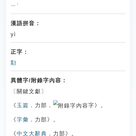
ㄧˋ
漢語拼音：
yì
正字：
勩
異體字/附錄字內容：
〔關鍵文獻〕
《
玉篇
．力部．
字》。
《
字彙
．力部》。
《
中文大辭典
．力部》。