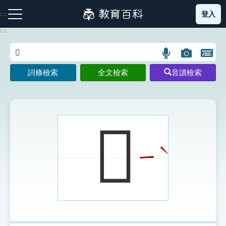
跳
登入
:::
到
主
:::
要
內
語
圖
開
容
注音索引圖示
筆畫索引圖示
部首索引表圖示
言
片
啟
詞條檢索
全文檢索
音讀檢索
搜
搜
鍵
尋
尋
盤
圖
圖
圖
示
示
示
𠡫
ˋ
ㄧ
網站導覽
生字詞彙表
成語故事