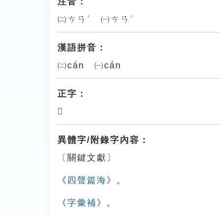
注音：
㈡ㄘㄢˊ ㈠ㄘㄢˊ
漢語拼音：
㈡cán ㈠cán
正字：
𠡡
異體字/附錄字內容：
〔關鍵文獻〕
《
四聲篇海
》。
《
字彙補
》。