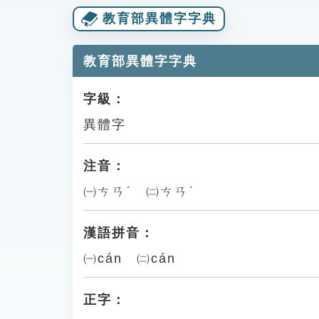
教育部異體字字典
教育部異體字字典
字級：
異體字
注音：
㈠ㄘㄢˊ ㈡ㄘㄢˊ
漢語拼音：
㈠cán ㈡cán
正字：