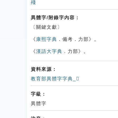
殘
異體字/附錄字內容：
〔關鍵文獻〕
《
康熙字典
．備考．力部》。
《
漢語大字典
．力部》。
資料來源：
教育部異體字字典_𠡹
字級：
異體字