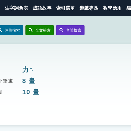
生字詞彙表
成語故事
索引選單
遊戲專區
教學應用
貓
詞條檢索
全文檢索
音讀檢索
力
ㄌㄧˋ
8
畫
外筆畫
10
畫
畫