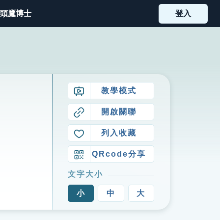
頭鷹博士
登入
教學模式
開啟關聯
列入收藏
QRcode分享
文字大小
小
中
大