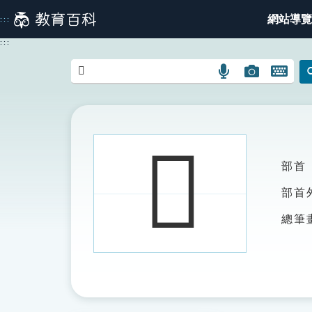
跳
網站導覽
:::
到
主
:::
要
內
語
圖
開
容
言
片
啟
搜
搜
鍵
尋
尋
盤
圖
圖
圖
𠡹
示
示
示
部首
部首
總筆