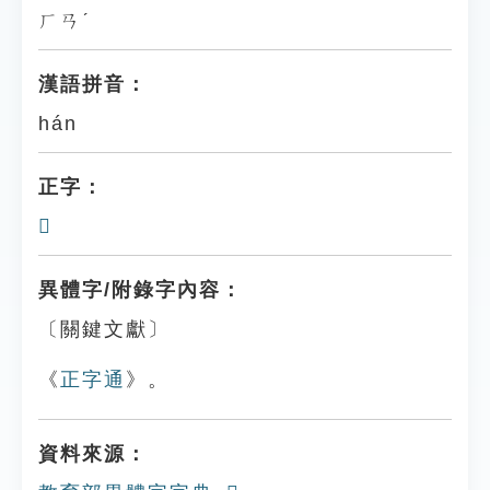
ㄏㄢˊ
漢語拼音：
hán
正字：
𠤿
異體字/附錄字內容：
〔關鍵文獻〕
《
正字通
》。
資料來源：