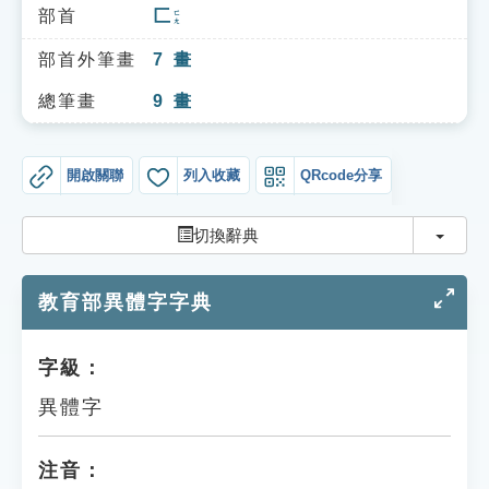
索引選單
部首
匚
ㄈㄤ
知識索引
部首外筆畫
7
畫
單字索引
總筆畫
9
畫
生命大百科索引
開啟關聯
列入收藏
QRcode分享
遊戲專區
切換
切換辭典
教學應用
教育部異體字字典
貓頭鷹博士
字級：
異體字
注音：