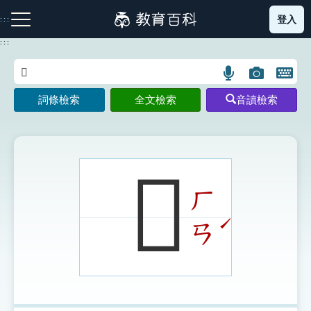
跳
登入
:::
到
主
:::
要
內
語
圖
開
容
注音索引圖示
筆畫索引圖示
部首索引表圖示
言
片
啟
詞條檢索
全文檢索
音讀檢索
搜
搜
鍵
尋
尋
盤
圖
圖
圖
示
示
示
𠤾
ㄏ
網站導覽
ˊ
ㄢ
生字詞彙表
成語故事