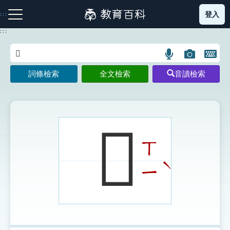
跳
登入
:::
到
主
:::
要
內
語
圖
開
容
注音索引圖示
筆畫索引圖示
部首索引表圖示
言
片
啟
詞條檢索
全文檢索
音讀檢索
搜
搜
鍵
尋
尋
盤
圖
圖
圖
示
示
示
𠦌
ㄒ
網站導覽
ˋ
ㄧ
生字詞彙表
成語故事