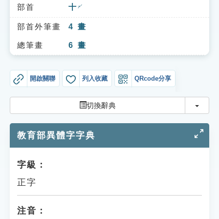
索引選單
部首
十
ㄕˊ
知識索引
部首外筆畫
4
畫
單字索引
總筆畫
6
畫
生命大百科索引
開啟關聯
列入收藏
QRcode分享
遊戲專區
切換
切換辭典
教學應用
教育部異體字字典
貓頭鷹博士
字級：
正字
注音：