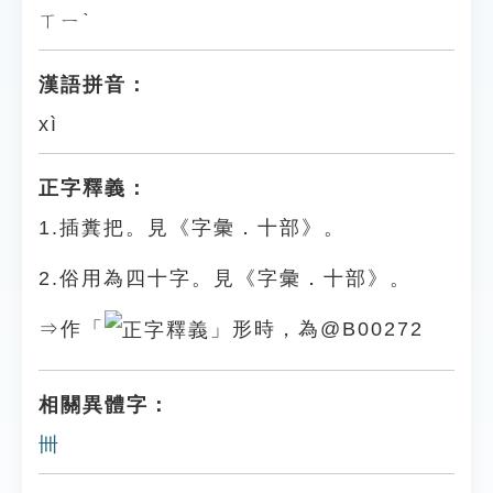
ㄒㄧˋ
漢語拼音：
xì
正字釋義：
1.插糞把。見《字彙．十部》。
2.俗用為四十字。見《字彙．十部》。
⇒作「
」形時，為@B00272
相關異體字：
卌