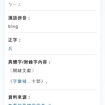
ㄅㄧㄥ
漢語拼音：
bīng
正字：
兵
異體字/附錄字內容：
〔關鍵文獻〕
《
字彙補
．十部》。
資料來源：