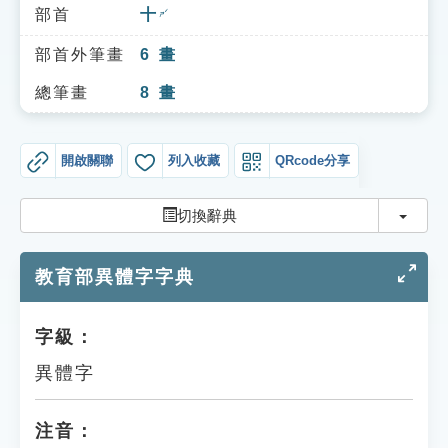
索引選單
部首
十
ㄕˊ
知識索引
部首外筆畫
6
畫
單字索引
總筆畫
8
畫
生命大百科索引
開啟關聯
列入收藏
QRcode分享
遊戲專區
切換
切換辭典
教學應用
教育部異體字字典
貓頭鷹博士
字級：
異體字
注音：