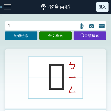
跳
登入
:::
到
主
:::
要
內
語
圖
開
容
注音索引圖示
筆畫索引圖示
部首索引表圖示
言
片
啟
詞條檢索
全文檢索
音讀檢索
搜
搜
鍵
尋
尋
盤
圖
圖
圖
示
示
示
𠦛
ㄅ
ㄧ
網站導覽
ㄥ
生字詞彙表
成語故事