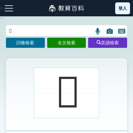
跳
登入
:::
到
主
:::
要
內
語
圖
開
容
注音索引圖示
筆畫索引圖示
部首索引表圖示
言
片
啟
詞條檢索
全文檢索
音讀檢索
搜
搜
鍵
尋
尋
盤
圖
圖
圖
示
示
示
𠧏
網站導覽
生字詞彙表
成語故事