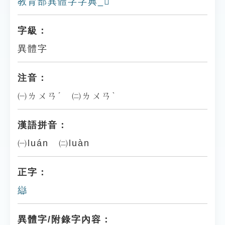
教育部異體字字典_𠧏
字級：
異體字
注音：
㈠ㄌㄨㄢˊ ㈡ㄌㄨㄢˋ
漢語拼音：
㈠luán ㈡luàn
正字：
䜌
異體字/附錄字內容：