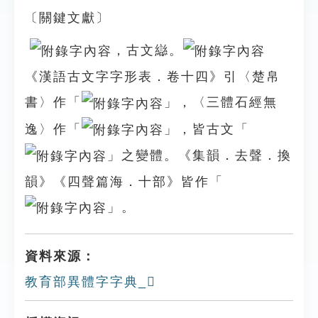
〔關鍵文獻〕
，古文䜌。
《漢語古文字字形表．卷十四》引〈楚帛
書〉作「
」，〈三體石經無
逸〉作「
」，皆古文「
」之變體。《集韻．去聲．換
韻》《四聲篇海．十部》皆作「
」。
資料來源：
教育部異體字字典_𠧏