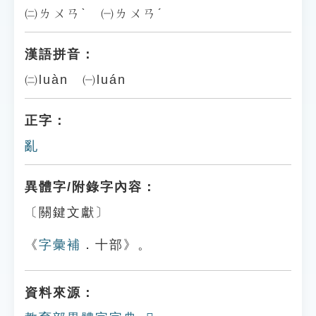
㈡ㄌㄨㄢˋ ㈠ㄌㄨㄢˊ
漢語拼音：
㈡luàn ㈠luán
正字：
亂
異體字/附錄字內容：
〔關鍵文獻〕
《
字彙補
．十部》。
資料來源：