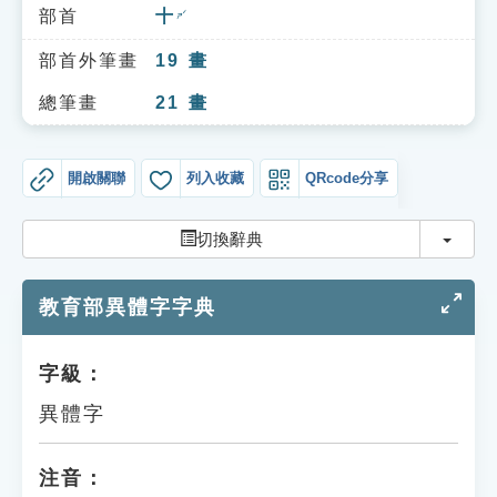
索引選單
部首
十
ㄕˊ
知識索引
部首外筆畫
19
畫
單字索引
總筆畫
21
畫
生命大百科索引
開啟關聯
列入收藏
QRcode分享
遊戲專區
切換
切換辭典
教學應用
教育部異體字字典
貓頭鷹博士
字級：
異體字
注音：