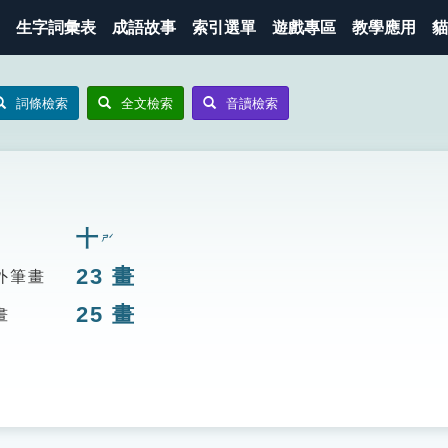
生字詞彙表
成語故事
索引選單
遊戲專區
教學應用
貓
詞條檢索
全文檢索
音讀檢索
十
ㄕˊ
23
畫
外筆畫
25
畫
畫