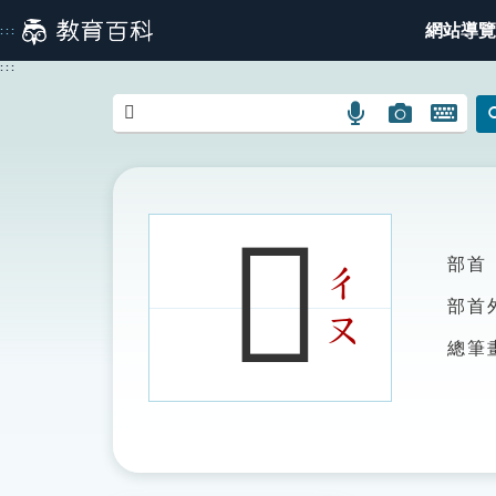
跳
網站導覽
:::
到
主
:::
要
內
語
圖
開
容
言
片
啟
搜
搜
鍵
尋
尋
盤
圖
圖
圖
𠧐
示
示
示
部首
ㄔ
部首
ㄡ
總筆