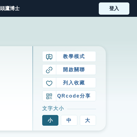
頭鷹博士
登入
教學模式
開啟關聯
列入收藏
QRcode分享
文字大小
小
中
大