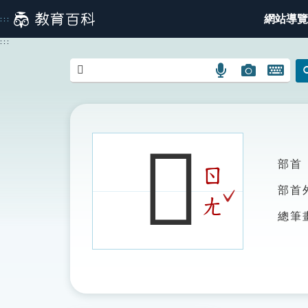
跳
網站導覽
:::
到
主
:::
要
內
語
圖
開
容
言
片
啟
搜
搜
鍵
尋
尋
盤
圖
圖
圖
𠧑
示
示
示
部首
ㄖ
ˇ
部首
ㄤ
總筆