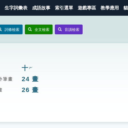
生字詞彙表
成語故事
索引選單
遊戲專區
教學應用
貓
詞條檢索
全文檢索
音讀檢索
十
ㄕˊ
24
畫
外筆畫
26
畫
畫