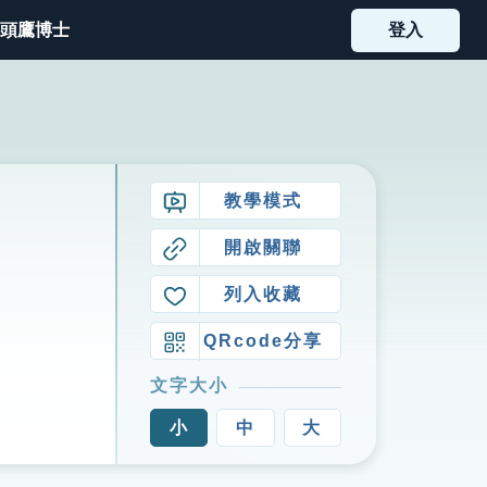
頭鷹博士
登入
教學模式
開啟關聯
列入收藏
QRcode分享
文字大小
小
中
大