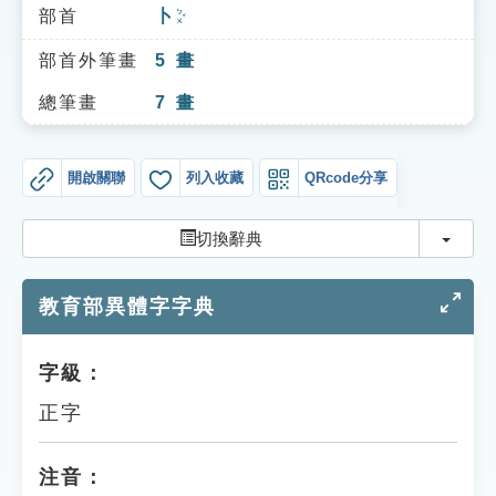
索引選單
部首
卜
ㄅㄨˇ
知識索引
部首外筆畫
5
畫
單字索引
總筆畫
7
畫
生命大百科索引
開啟關聯
列入收藏
QRcode分享
遊戲專區
切換
切換辭典
教學應用
教育部異體字字典
貓頭鷹博士
字級：
正字
注音：