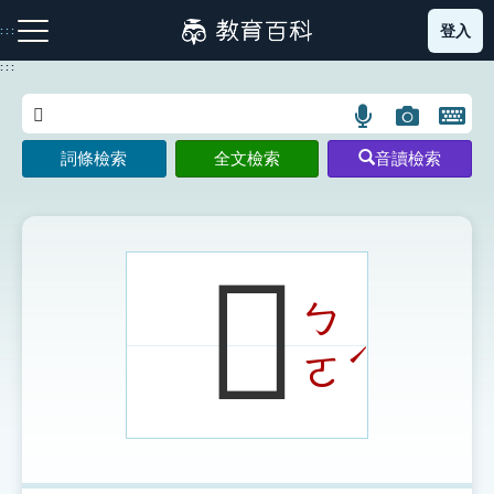
跳
登入
:::
到
主
:::
要
內
語
圖
開
容
注音索引圖示
筆畫索引圖示
部首索引表圖示
言
片
啟
詞條檢索
全文檢索
音讀檢索
搜
搜
鍵
尋
尋
盤
圖
圖
圖
示
示
示
𠧛
ㄅ
網站導覽
ˊ
ㄛ
生字詞彙表
成語故事