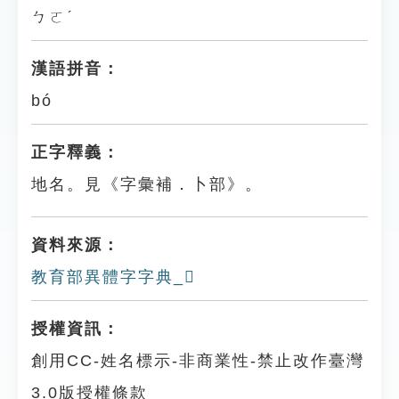
ㄅㄛˊ
漢語拼音：
bó
正字釋義：
地名。見《字彙補．卜部》。
資料來源：
教育部異體字字典_𠧛
授權資訊：
創用CC-姓名標示-非商業性-禁止改作臺灣
3.0版授權條款