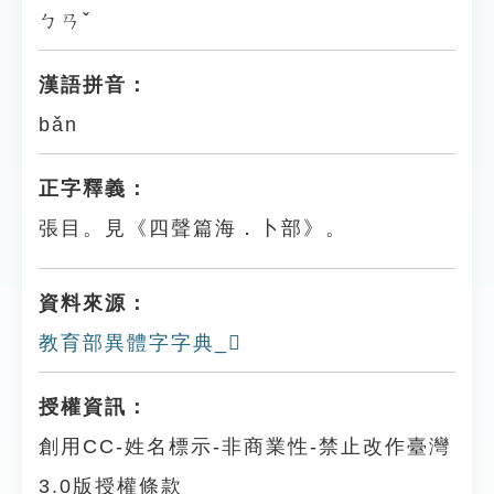
ㄅㄢˇ
漢語拼音：
bǎn
正字釋義：
張目。見《四聲篇海．卜部》。
資料來源：
教育部異體字字典_𠧫
授權資訊：
創用CC-姓名標示-非商業性-禁止改作臺灣
3.0版授權條款