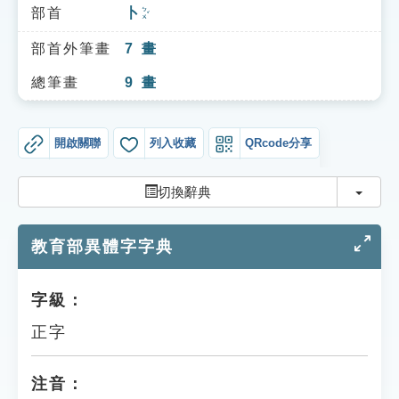
索引選單
部首
卜
ㄅㄨˇ
知識索引
部首外筆畫
7
畫
單字索引
總筆畫
9
畫
生命大百科索引
開啟關聯
列入收藏
QRcode分享
遊戲專區
切換
切換辭典
教學應用
教育部異體字字典
貓頭鷹博士
字級：
正字
注音：