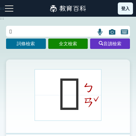
跳
登入
:::
到
主
:::
要
內
語
圖
開
容
注音索引圖示
筆畫索引圖示
部首索引表圖示
言
片
啟
詞條檢索
全文檢索
音讀檢索
搜
搜
鍵
尋
尋
盤
圖
圖
圖
示
示
示
𠧫
ㄅ
網站導覽
ˇ
ㄢ
生字詞彙表
成語故事