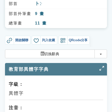
索引選單
部首
卜
ㄅㄨˇ
知識索引
部首外筆畫
9
畫
單字索引
總筆畫
11
畫
生命大百科索引
開啟關聯
列入收藏
QRcode分享
遊戲專區
切換
切換辭典
教學應用
教育部異體字字典
貓頭鷹博士
字級：
異體字
注音：