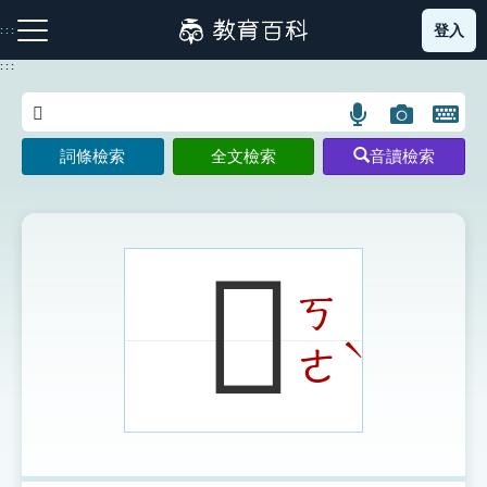
跳
登入
:::
到
主
:::
要
內
語
圖
開
容
注音索引圖示
筆畫索引圖示
部首索引表圖示
言
片
啟
詞條檢索
全文檢索
音讀檢索
搜
搜
鍵
尋
尋
盤
圖
圖
圖
示
示
示
𠧻
ㄎ
網站導覽
ˋ
ㄜ
生字詞彙表
成語故事