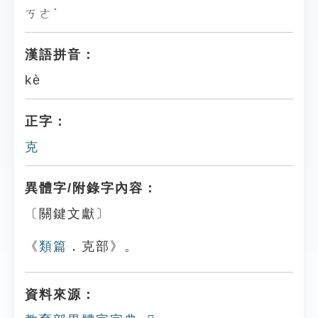
ㄎㄜˋ
漢語拼音：
kè
正字：
克
異體字/附錄字內容：
〔關鍵文獻〕
《
類篇
．克部》。
資料來源：