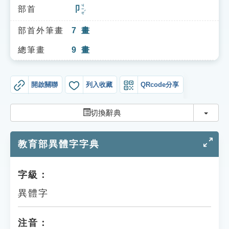
索引選單
ㄐㄧㄝˊ
部首
卩
知識索引
部首外筆畫
7
畫
單字索引
總筆畫
9
畫
生命大百科索引
開啟關聯
列入收藏
QRcode分享
遊戲專區
切換
切換辭典
教學應用
教育部異體字字典
貓頭鷹博士
字級：
異體字
注音：