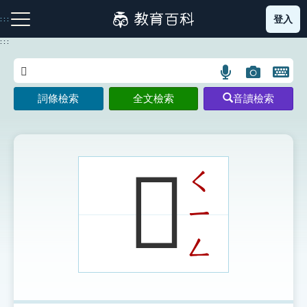
跳
登入
:::
到
主
:::
要
內
語
圖
開
容
注音索引圖示
筆畫索引圖示
部首索引表圖示
言
片
啟
詞條檢索
全文檢索
音讀檢索
搜
搜
鍵
尋
尋
盤
圖
圖
圖
示
示
示
𠨞
ㄑ
ㄧ
網站導覽
ㄥ
生字詞彙表
成語故事