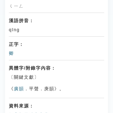
ㄑㄧㄥ
漢語拼音：
qīng
正字：
卿
異體字/附錄字內容：
〔關鍵文獻〕
《
廣韻
．平聲．庚韻》。
資料來源：