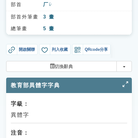
索引選單
部首
厂
ㄏㄢˇ
知識索引
部首外筆畫
3
畫
單字索引
總筆畫
5
畫
生命大百科索引
開啟關聯
列入收藏
QRcode分享
遊戲專區
切換
切換辭典
教學應用
教育部異體字字典
貓頭鷹博士
字級：
異體字
注音：