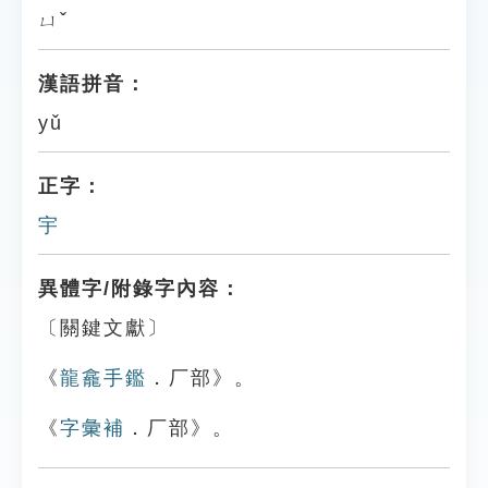
ㄩˇ
漢語拼音：
yǔ
正字：
宇
異體字/附錄字內容：
〔關鍵文獻〕
《
龍龕手鑑
．厂部》。
《
字彙補
．厂部》。