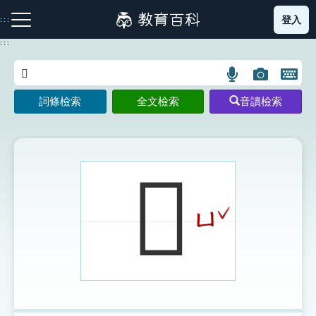
跳
登入
:::
到
主
:::
要
內
語
圖
開
容
注音索引圖示
筆畫索引圖示
部首索引表圖示
言
片
啟
詞條檢索
全文檢索
音讀檢索
搜
搜
鍵
尋
尋
盤
圖
圖
圖
示
示
示
𠨯
ˇ
ㄩ
網站導覽
生字詞彙表
成語故事