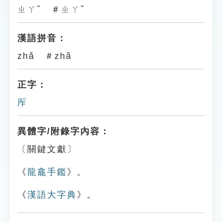
ㄓㄚˇ ＃ㄓㄚˇ
漢語拼音：
zhǎ ＃zhǎ
正字：
厏
異體字/附錄字內容：
〔關鍵文獻〕
《
龍龕手鑑
》。
《
漢語大字典
》。