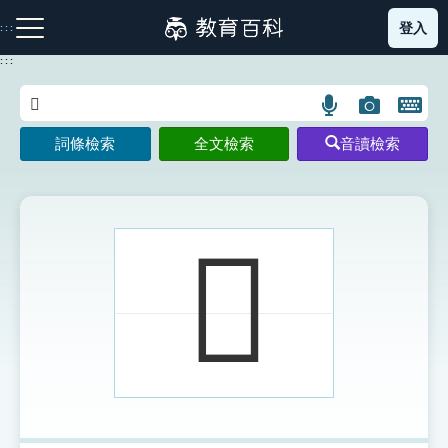
跳
登入
:::
到
主
:::
要
內
語
圖
開
容
注音索引圖示
筆畫索引圖示
部首索引表圖示
言
片
啟
詞條檢索
全文檢索
音讀檢索
搜
搜
鍵
尋
尋
盤
圖
圖
圖
示
示
示
𠩎
網站導覽
生字詞彙表
成語故事