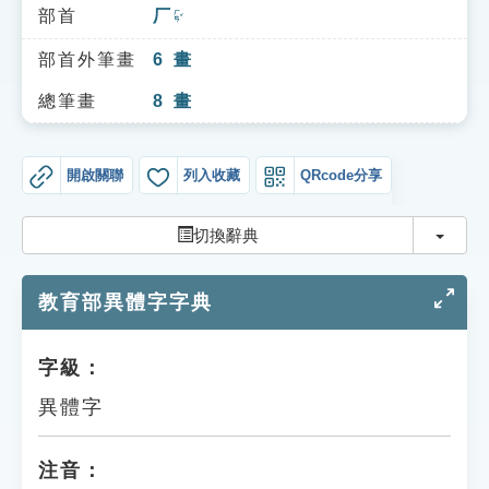
索引選單
部首
厂
ㄏㄢˇ
知識索引
部首外筆畫
6
畫
單字索引
總筆畫
8
畫
生命大百科索引
開啟關聯
列入收藏
QRcode分享
遊戲專區
切換
切換辭典
教學應用
教育部異體字字典
貓頭鷹博士
字級：
異體字
注音：