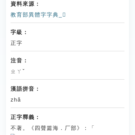
資料來源：
教育部異體字字典_𠩎
字級：
正字
注音：
ㄓㄚˇ
漢語拼音：
zhǎ
正字釋義：
不著。《四聲篇海．厂部》：「