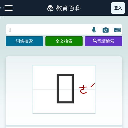
跳
登入
:::
到
主
:::
要
內
語
圖
開
容
注音索引圖示
筆畫索引圖示
部首索引表圖示
言
片
啟
詞條檢索
全文檢索
音讀檢索
搜
搜
鍵
尋
尋
盤
圖
圖
圖
示
示
示
𠩙
ˊ
ㄜ
網站導覽
生字詞彙表
成語故事