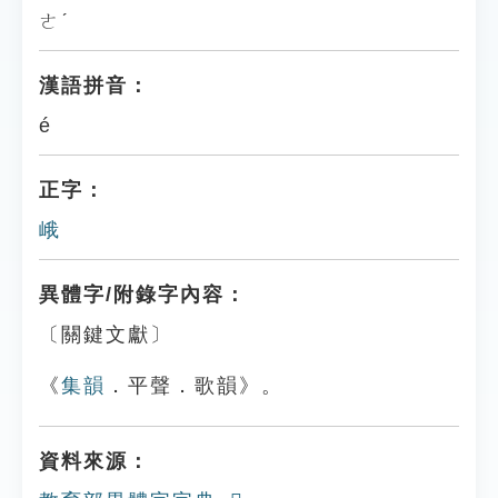
ㄜˊ
漢語拼音：
é
正字：
峨
異體字/附錄字內容：
〔關鍵文獻〕
《
集韻
．平聲．歌韻》。
資料來源：