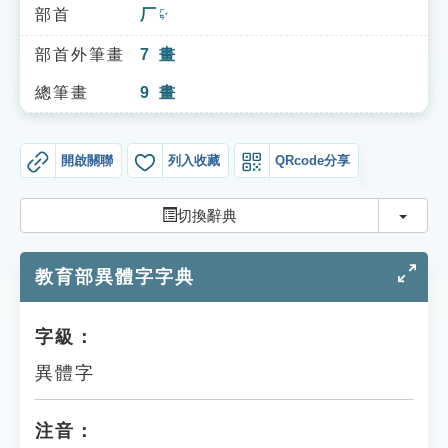
索引選單
部首
厂
ㄏㄢˇ
知識索引
部首外筆畫
7
畫
單字索引
總筆畫
9
畫
生命大百科索引
開啟關聯
列入收藏
QRcode分享
遊戲專區
切換
切換辭典
教學應用
教育部異體字字典
貓頭鷹博士
字級：
異體字
注音：