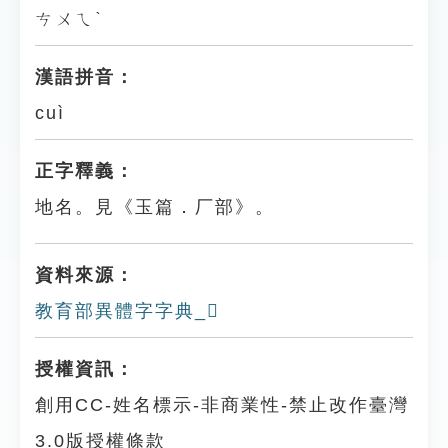
ㄘㄨㄟˋ
漢語拼音：
cuì
正字釋義：
地名。見《玉篇．厂部》。
資料來源：
教育部異體字字典_𠩪
授權資訊：
創用CC-姓名標示-非商業性-禁止改作臺灣
3.0版授權條款