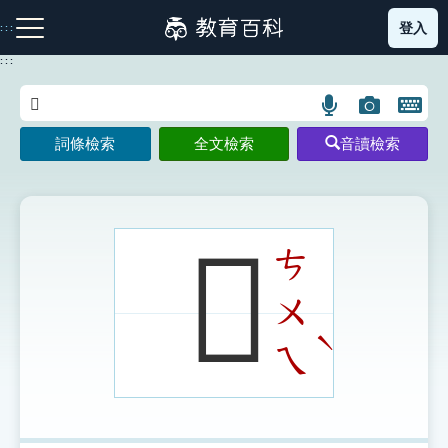
跳
登入
:::
到
主
:::
要
內
語
圖
開
容
注音索引圖示
筆畫索引圖示
部首索引表圖示
言
片
啟
詞條檢索
全文檢索
音讀檢索
搜
搜
鍵
尋
尋
盤
圖
圖
圖
示
示
示
𠩪
ㄘ
ㄨ
網站導覽
ˋ
ㄟ
生字詞彙表
成語故事