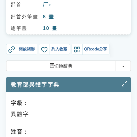
索引選單
部首
厂
ㄏㄢˇ
知識索引
部首外筆畫
8
畫
單字索引
總筆畫
10
畫
生命大百科索引
開啟關聯
列入收藏
QRcode分享
遊戲專區
切換
切換辭典
教學應用
教育部異體字字典
貓頭鷹博士
字級：
異體字
注音：