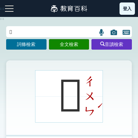
跳
登入
:::
到
主
:::
要
內
語
圖
開
容
注音索引圖示
筆畫索引圖示
部首索引表圖示
言
片
啟
詞條檢索
全文檢索
音讀檢索
搜
搜
鍵
尋
尋
盤
圖
圖
圖
示
示
示
𠩭
ㄔ
ㄨ
網站導覽
ˊ
ㄣ
生字詞彙表
成語故事