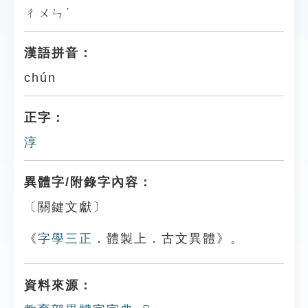
ㄔㄨㄣˊ
漢語拼音：
chún
正字：
淳
異體字/附錄字內容：
〔關鍵文獻〕
《
字學三正
．體製上．古文異體》。
資料來源：