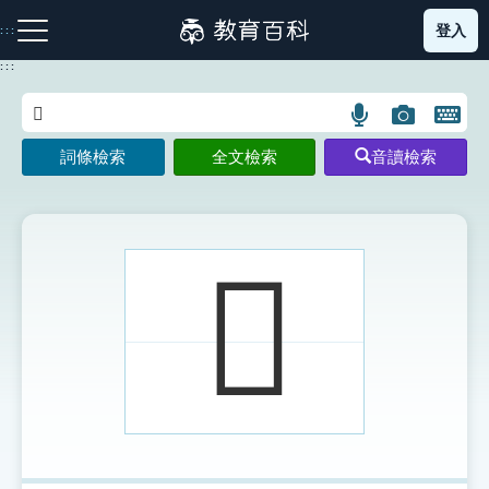
跳
登入
:::
到
主
:::
要
內
語
圖
開
容
注音索引圖示
筆畫索引圖示
部首索引表圖示
言
片
啟
詞條檢索
全文檢索
音讀檢索
搜
搜
鍵
尋
尋
盤
圖
圖
圖
示
示
示
𠩱
網站導覽
生字詞彙表
成語故事