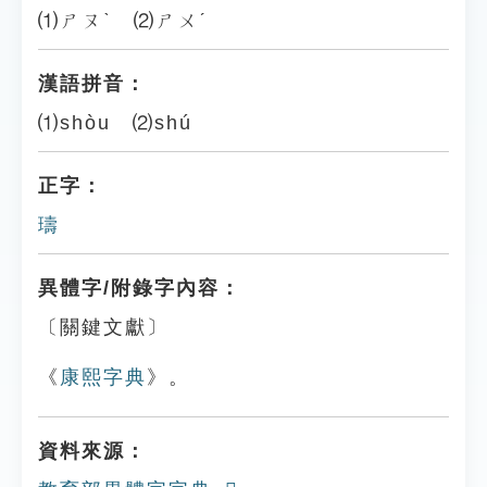
⑴ㄕㄡˋ ⑵ㄕㄨˊ
漢語拼音：
⑴shòu ⑵shú
正字：
璹
異體字/附錄字內容：
〔關鍵文獻〕
《
康熙字典
》。
資料來源：