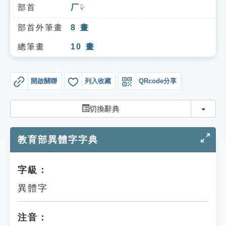
索引選單
部首
厂
ㄏㄢˇ
知識索引
部首外筆畫
8
畫
單字索引
總筆畫
10
畫
生命大百科索引
開啟關聯
列入收藏
QRcode分享
遊戲專區
切換
切換辭典
教學應用
教育部異體字字典
貓頭鷹博士
字級：
異體字
注音：