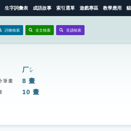
生字詞彙表
成語故事
索引選單
遊戲專區
教學應用
貓
詞條檢索
全文檢索
音讀檢索
厂
ㄏㄢˇ
8
畫
外筆畫
10
畫
畫