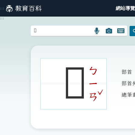
跳
網站導覽
:::
到
主
:::
要
內
語
圖
開
容
言
片
啟
搜
搜
鍵
尋
尋
盤
圖
圖
圖
𠩲
示
示
示
ㄅ
部首
ㄧ
部首
ˇ
ㄢ
總筆