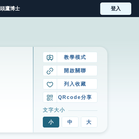
頭鷹博士
登入
教學模式
開啟關聯
列入收藏
QRcode分享
文字大小
小
中
大