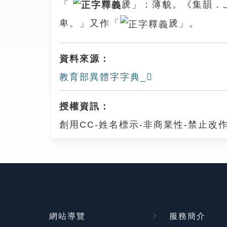
「
虒」：薄貌。《集韻．
卑。」又作「
虒」。
資料來源：
教育部異體字字典_𠩲
授權資訊：
創用CC-姓名標示-非商業性-禁止改作
網站導覽
服務簡介