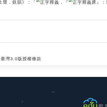
上聲．銑韻》：「
，『
虒』：
臺灣3.0版授權條款
:::