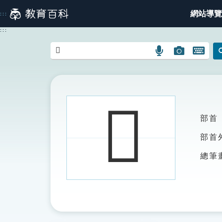
跳
網站導覽
:::
到
主
:::
要
內
語
圖
開
容
言
片
啟
搜
搜
鍵
尋
尋
盤
圖
圖
圖
𠪆
示
示
示
部首
部首
總筆