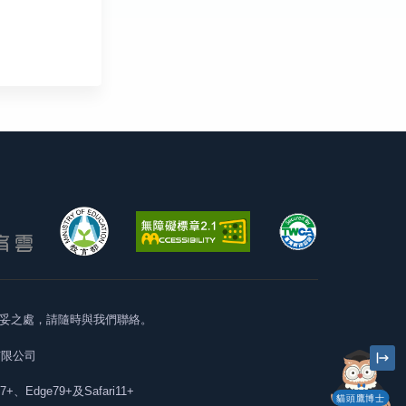
妥之處，請隨時與我們聯絡。
有限公司
57+、Edge79+及Safari11+
貓頭鷹博士