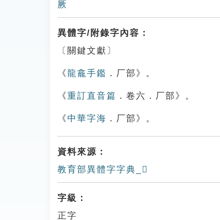
厥
異體字/附錄字內容：
〔關鍵文獻〕
《
龍龕手鑑
．厂部》。
《
重訂直音篇
．卷六．厂部》。
《
中華字海
．厂部》。
資料來源：
教育部異體字字典_𠪆
字級：
正字