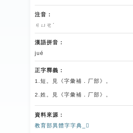
注音：
ㄐㄩㄝˊ
漢語拼音：
jué
正字釋義：
1.短。見《字彙補．厂部》。
2.姓。見《字彙補．厂部》。
資料來源：
教育部異體字字典_𠪆