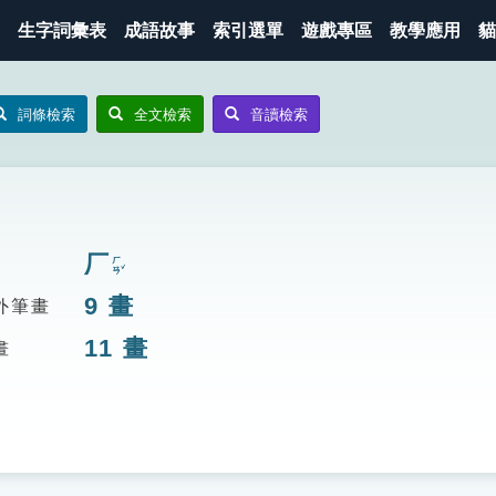
生字詞彙表
成語故事
索引選單
遊戲專區
教學應用
貓
詞條檢索
全文檢索
音讀檢索
厂
ㄏㄢˇ
9
畫
外筆畫
11
畫
畫