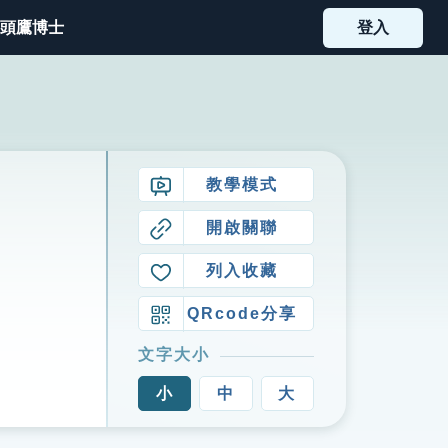
頭鷹博士
登入
教學模式
開啟關聯
列入收藏
QRcode分享
文字大小
小
中
大