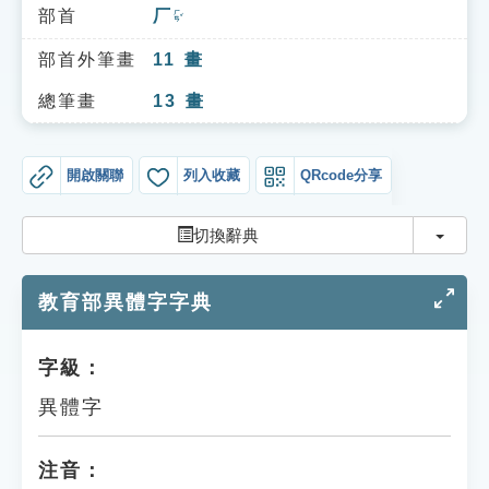
索引選單
部首
厂
ㄏㄢˇ
知識索引
部首外筆畫
11
畫
單字索引
總筆畫
13
畫
生命大百科索引
開啟關聯
列入收藏
QRcode分享
遊戲專區
切換
切換辭典
教學應用
教育部異體字字典
貓頭鷹博士
字級：
異體字
注音：