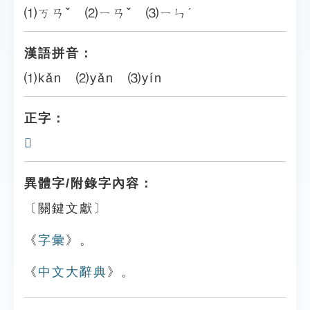
⑴ㄎㄢˇ ⑵ㄧㄢˇ ⑶ㄧㄣˊ
漢語拼音：
⑴kǎn ⑵yǎn ⑶yín
正字：
𠪚
異體字/附錄字內容：
〔關鍵文獻〕
《
字彙
》。
《
中文大辭典
》。