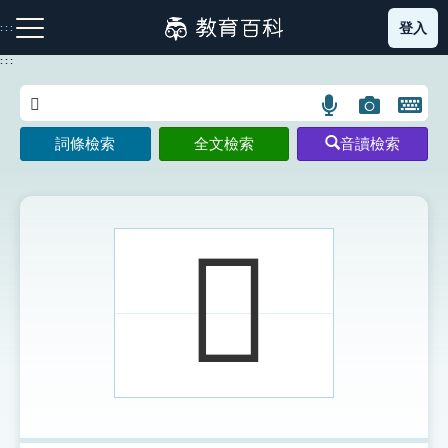
跳
登入
:::
到
主
:::
要
內
語
圖
開
容
注音索引圖示
筆畫索引圖示
部首索引表圖示
言
片
啟
詞條檢索
全文檢索
音讀檢索
搜
搜
鍵
尋
尋
盤
圖
圖
圖
示
示
示
𠪔
網站導覽
生字詞彙表
成語故事