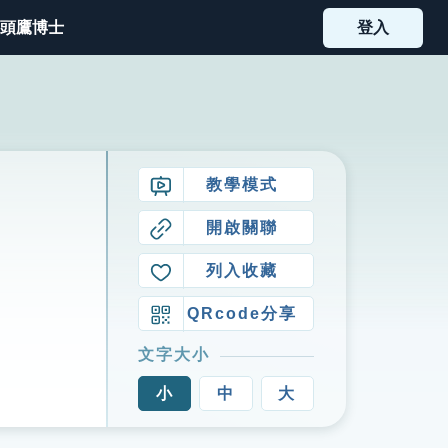
頭鷹博士
登入
教學模式
開啟關聯
列入收藏
QRcode分享
文字大小
小
中
大