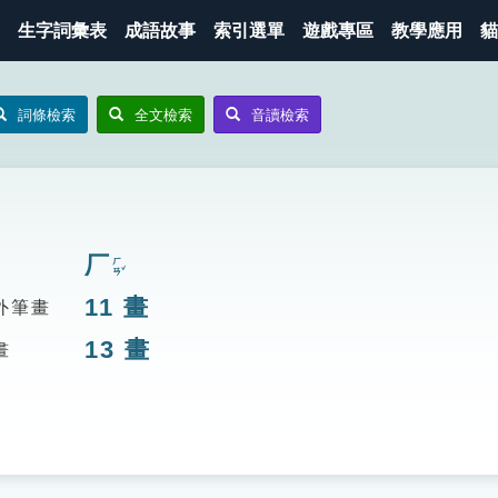
生字詞彙表
成語故事
索引選單
遊戲專區
教學應用
貓
詞條檢索
全文檢索
音讀檢索
厂
ㄏㄢˇ
11
畫
外筆畫
13
畫
畫