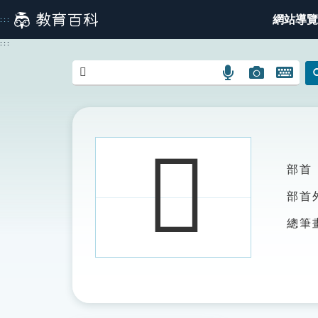
跳
網站導覽
:::
到
主
:::
要
內
語
圖
開
容
言
片
啟
搜
搜
鍵
尋
尋
盤
圖
圖
圖
𠪕
示
示
示
部首
部首
總筆